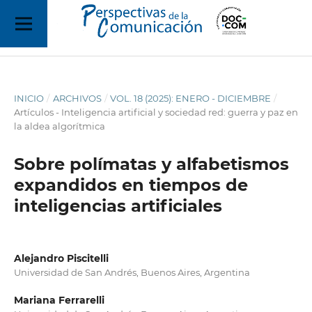
INICIO
/
ARCHIVOS
/
VOL. 18 (2025): ENERO - DICIEMBRE
/
Artículos - Inteligencia artificial y sociedad red: guerra y paz en
la aldea algorítmica
Sobre polímatas y alfabetismos
expandidos en tiempos de
inteligencias artificiales
Alejandro Piscitelli
Universidad de San Andrés, Buenos Aires, Argentina
Mariana Ferrarelli