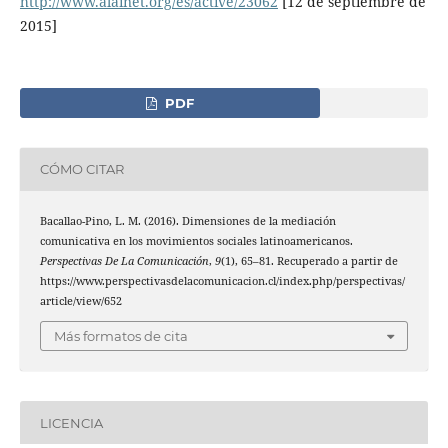
http://www.alainet.org/es/active/23062
[12 de septiembre de
2015]
PDF
CÓMO CITAR
Bacallao-Pino, L. M. (2016). Dimensiones de la mediación
comunicativa en los movimientos sociales latinoamericanos.
Perspectivas De La Comunicación
,
9
(1), 65–81. Recuperado a partir de
https://www.perspectivasdelacomunicacion.cl/index.php/perspectivas/
article/view/652
Más formatos de cita
LICENCIA