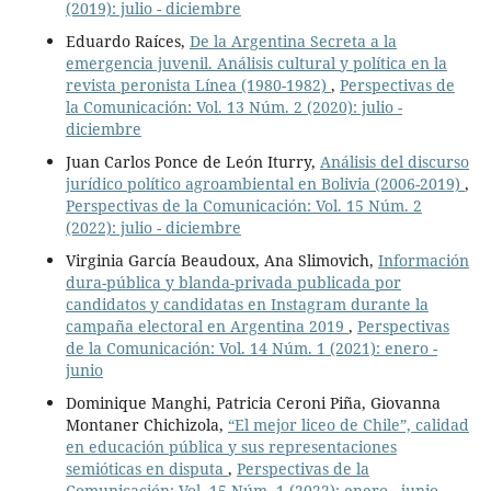
(2019): julio - diciembre
Eduardo Raíces,
De la Argentina Secreta a la
emergencia juvenil. Análisis cultural y política en la
revista peronista Línea (1980-1982)
,
Perspectivas de
la Comunicación: Vol. 13 Núm. 2 (2020): julio -
diciembre
Juan Carlos Ponce de León Iturry,
Análisis del discurso
jurídico político agroambiental en Bolivia (2006-2019)
,
Perspectivas de la Comunicación: Vol. 15 Núm. 2
(2022): julio - diciembre
Virginia García Beaudoux, Ana Slimovich,
Información
dura-pública y blanda-privada publicada por
candidatos y candidatas en Instagram durante la
campaña electoral en Argentina 2019
,
Perspectivas
de la Comunicación: Vol. 14 Núm. 1 (2021): enero -
junio
Dominique Manghi, Patricia Ceroni Piña, Giovanna
Montaner Chichizola,
“El mejor liceo de Chile”, calidad
en educación pública y sus representaciones
semióticas en disputa
,
Perspectivas de la
Comunicación: Vol. 15 Núm. 1 (2022): enero - junio