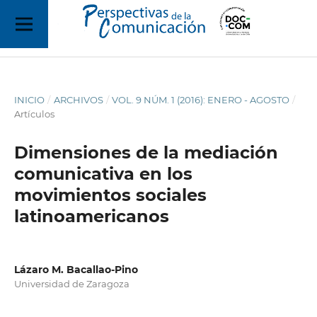
INICIO
/
ARCHIVOS
/
VOL. 9 NÚM. 1 (2016): ENERO - AGOSTO
/
Artículos
Dimensiones de la mediación
comunicativa en los
movimientos sociales
latinoamericanos
Lázaro M. Bacallao-Pino
Universidad de Zaragoza