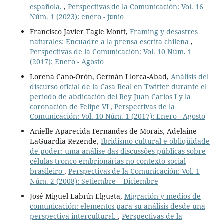
española.
,
Perspectivas de la Comunicación: Vol. 16
Núm. 1 (2023): enero - junio
Francisco Javier Tagle Montt,
Framing y desastres
naturales: Encuadre a la prensa escrita chilena
,
Perspectivas de la Comunicación: Vol. 10 Núm. 1
(2017): Enero - Agosto
Lorena Cano-Orón, Germán Llorca-Abad,
Análisis del
discurso oficial de la Casa Real en Twitter durante el
periodo de abdicación del Rey Juan Carlos I y la
coronación de Felipe VI
,
Perspectivas de la
Comunicación: Vol. 10 Núm. 1 (2017): Enero - Agosto
Anielle Aparecida Fernandes de Morais, Adelaine
LaGuardia Rezende,
Ibridismo cultural e obliqüidade
de poder: uma análise das discussões públicas sobre
células-tronco embrionárias no contexto social
brasileiro
,
Perspectivas de la Comunicación: Vol. 1
Núm. 2 (2008): Setiembre – Diciembre
José Miguel Labrín Elgueta,
Migración y medios de
comunicación: elementos para su análisis desde una
perspectiva intercultural.
,
Perspectivas de la