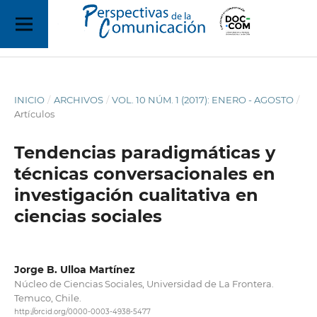
INICIO
/
ARCHIVOS
/
VOL. 10 NÚM. 1 (2017): ENERO - AGOSTO
/
Artículos
Tendencias paradigmáticas y
técnicas conversacionales en
investigación cualitativa en
ciencias sociales
Jorge B. Ulloa Martínez
Núcleo de Ciencias Sociales, Universidad de La Frontera.
Temuco, Chile.
http://orcid.org/0000-0003-4938-5477