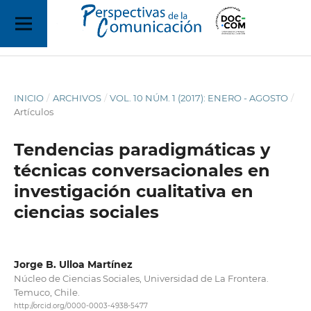
INICIO
/
ARCHIVOS
/
VOL. 10 NÚM. 1 (2017): ENERO - AGOSTO
/
Artículos
Tendencias paradigmáticas y
técnicas conversacionales en
investigación cualitativa en
ciencias sociales
Jorge B. Ulloa Martínez
Núcleo de Ciencias Sociales, Universidad de La Frontera.
Temuco, Chile.
http://orcid.org/0000-0003-4938-5477