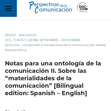
INICIO
/
ARCHIVOS
/
VOL. 11 NÚM. 2 (2018): SETIEMBRE - DICIEMBRE
/
Artículos - Los aportes a los estudios de la comunicación desde
Iberoamérica.
Notas para una ontología de la
comunicación II. Sobre las
“materialidades de la
comunicación” [Bilingual
edition: Spanish – English]