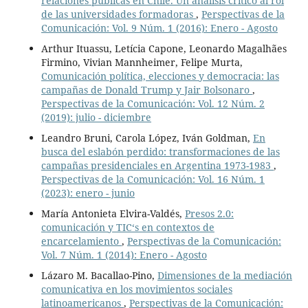
relaciones públicas en Chile. Un análisis crítico al rol
de las universidades formadoras
,
Perspectivas de la
Comunicación: Vol. 9 Núm. 1 (2016): Enero - Agosto
Arthur Ituassu, Letícia Capone, Leonardo Magalhães
Firmino, Vivian Mannheimer, Felipe Murta,
Comunicación política, elecciones y democracia: las
campañas de Donald Trump y Jair Bolsonaro
,
Perspectivas de la Comunicación: Vol. 12 Núm. 2
(2019): julio - diciembre
Leandro Bruni, Carola López, Iván Goldman,
En
busca del eslabón perdido: transformaciones de las
campañas presidenciales en Argentina 1973-1983
,
Perspectivas de la Comunicación: Vol. 16 Núm. 1
(2023): enero - junio
María Antonieta Elvira-Valdés,
Presos 2.0:
comunicación y TIC‘s en contextos de
encarcelamiento
,
Perspectivas de la Comunicación:
Vol. 7 Núm. 1 (2014): Enero - Agosto
Lázaro M. Bacallao-Pino,
Dimensiones de la mediación
comunicativa en los movimientos sociales
latinoamericanos
,
Perspectivas de la Comunicación: