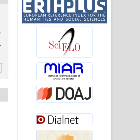
,
c
l