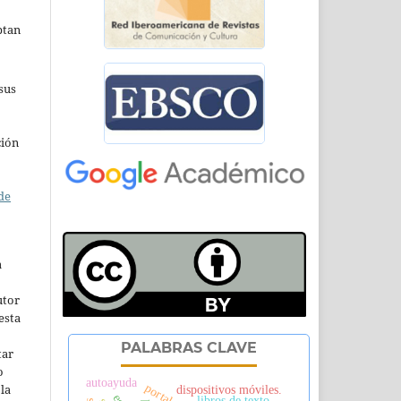
ptan
sus
ción
de
a
utor
esta
PALABRAS CLAVE
tar
o
autoayuda
la
dispositivos móviles.
libros de texto