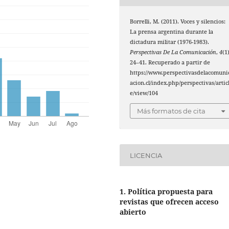
Borrelli, M. (2011). Voces y silencios:
La prensa argentina durante la
dictadura militar (1976-1983).
Perspectivas De La Comunicación
,
4
(1)
24–41. Recuperado a partir de
https://www.perspectivasdelacomuni
acion.cl/index.php/perspectivas/artic
e/view/104
Más formatos de cita
LICENCIA
1. Política propuesta para
revistas que ofrecen acceso
abierto