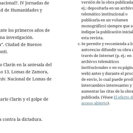
versión de la obra publicada
acional?. IV Jornadas de
ej.: depositarla en un archiv
ltad de Humanidades y
telemático institucional o
publicarla en un volumen
monográfico) siempre que s
rante los primeros años de
indique la publicación inicia
na investigación.
esta revista.
Se permite y recomienda a l
ia”. Ciudad de Buenos
autores/as difundir su obra 
nti.
través de Internet (p. ej.: en
archivos telemáticos
io Clarín en la antesala del
institucionales o en su págin
 no 13, Lomas de Zamora,
web) antes y durante el pro
 Univ. Nacional de Lomas de
de envío, lo cual puede prod
intercambios interesantes y
aumentar las citas de la obr
publicada. (Véase
El efecto d
diario Clarín y el golpe de
acceso abierto
).
a contra la dictadura.