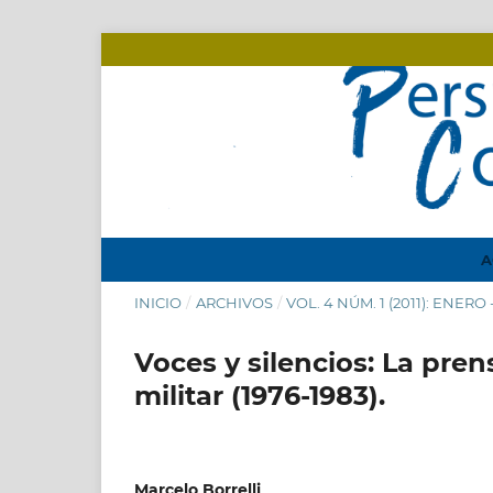
A
INICIO
/
ARCHIVOS
/
VOL. 4 NÚM. 1 (2011): ENERO
Voces y silencios: La pre
militar (1976-1983).
Marcelo Borrelli