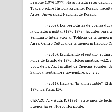
Bessone (1976-1977): ¿la anhelada refundación n
Trabajo sobre Historia Reciente. Rosario: Facu
Artes. Universidad Nacional de Rosario.
__________. (2009). Los periodistas de prensa du
la dictadura militar (1976-1978). Apuntes para u
Seminario Internacional “Políticas de la memor
Aires: Centro Cultural de la memoria Haroldo Co
__________. (2010). Escribiendo el epitafio: el diar
golpe de Estado de 1976. Hologramática, vol.2,
prov. de Bs. As.: Facultad de Ciencias Sociales,
Zamora, septiembre-noviembre, pp. 2-23.
__________. (2011). Hacia el “final inevitable”. El 
1976. La Plata: EPC.
CARAZO, A. y Audi, R. (1984). Siete años de luch
Buenos Aires: Nuevo Horizonte.