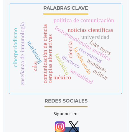
PALABRAS CLAVE
política de comunicación
enseñanza de inmunología
comunicación de ciencia
fosfoetanolamina sintética
noticias científicas
ciberperiodismo
universidad
terapias alternativas
fake news
marketing
ciencia
terremotos
la educación
fantástico
discurso
honduras
zika
sexualidad
militar
méxico
REDES SOCIALES
Síguenos en: