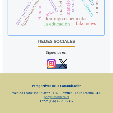
fosfoetanolamina sintética
sexualidad
marketing
discurso
fake pictures
ciencia
zika
domingo espetacular
fake news
la educación
REDES SOCIALES
Síguenos en:
Perspectivas de la Comunicación
Avenida Francisco Salazar 01145, Temuco - Chile / casilla 54-D
pdc@ufrontera.cl
Fono: (+56) 45 2325387