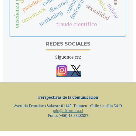
pseudociencia
discurso
militar
sexualidad
terremotos
marketing
fraude científico
REDES SOCIALES
Síguenos en:
Perspectivas de la Comunicación
Avenida Francisco Salazar 01145, Temuco - Chile / casilla 54-D
pdc@ufrontera.cl
Fono: (+56) 45 2325387