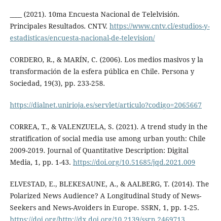
____ (2021). 10ma Encuesta Nacional de Telelvisión.
Principales Resultados. CNTV.
https://www.cntv.cl/estudios-y-
estadisticas/encuesta-nacional-de-television/
CORDERO, R., & MARÍN, C. (2006). Los medios masivos y la
transformación de la esfera pública en Chile. Persona y
Sociedad, 19(3), pp. 233-258.
https://dialnet.unirioja.es/servlet/articulo?codigo=2065667
CORREA, T., & VALENZUELA, S. (2021). A trend study in the
stratification of social media use among urban youth: Chile
2009-2019. Journal of Quantitative Description: Digital
Media, 1, pp. 1-43.
https://doi.org/10.51685/jqd.2021.009
ELVESTAD, E., BLEKESAUNE, A., & AALBERG, T. (2014). The
Polarized News Audience? A Longitudinal Study of News-
Seekers and News-Avoiders in Europe. SSRN, 1, pp. 1-25.
https://doi.org/http://dx.doi.org/10.2139/ssrn.2469713