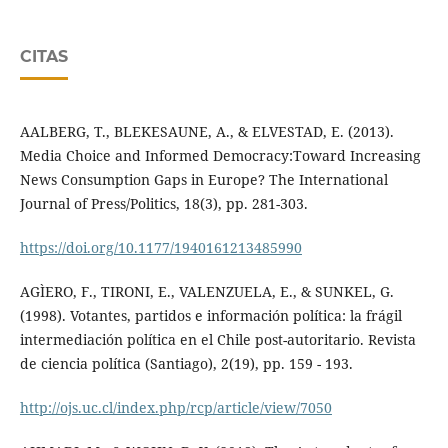
CITAS
AALBERG, T., BLEKESAUNE, A., & ELVESTAD, E. (2013).
Media Choice and Informed Democracy:Toward Increasing
News Consumption Gaps in Europe? The International
Journal of Press/Politics, 18(3), pp. 281-303.
https://doi.org/10.1177/1940161213485990
AGÌERO, F., TIRONI, E., VALENZUELA, E., & SUNKEL, G.
(1998). Votantes, partidos e información política: la frágil
intermediación política en el Chile post-autoritario. Revista
de ciencia política (Santiago), 2(19), pp. 159 - 193.
http://ojs.uc.cl/index.php/rcp/article/view/7050