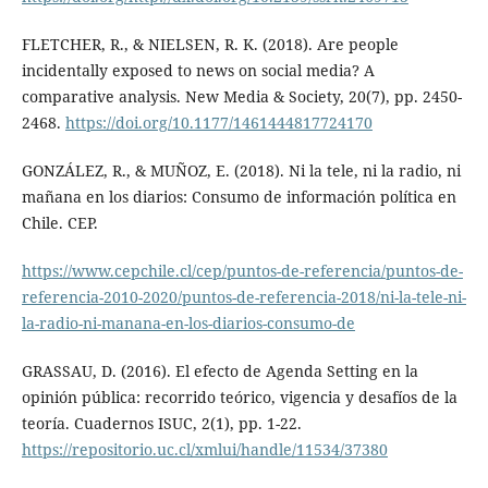
FLETCHER, R., & NIELSEN, R. K. (2018). Are people
incidentally exposed to news on social media? A
comparative analysis. New Media & Society, 20(7), pp. 2450-
2468.
https://doi.org/10.1177/1461444817724170
GONZÁLEZ, R., & MUÑOZ, E. (2018). Ni la tele, ni la radio, ni
mañana en los diarios: Consumo de información política en
Chile. CEP.
https://www.cepchile.cl/cep/puntos-de-referencia/puntos-de-
referencia-2010-2020/puntos-de-referencia-2018/ni-la-tele-ni-
la-radio-ni-manana-en-los-diarios-consumo-de
GRASSAU, D. (2016). El efecto de Agenda Setting en la
opinión pública: recorrido teórico, vigencia y desafíos de la
teoría. Cuadernos ISUC, 2(1), pp. 1-22.
https://repositorio.uc.cl/xmlui/handle/11534/37380