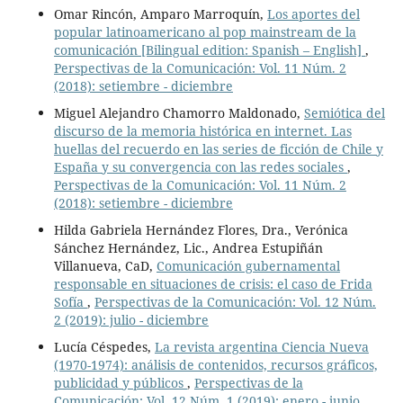
Omar Rincón, Amparo Marroquín,
Los aportes del
popular latinoamericano al pop mainstream de la
comunicación [Bilingual edition: Spanish – English]
,
Perspectivas de la Comunicación: Vol. 11 Núm. 2
(2018): setiembre - diciembre
Miguel Alejandro Chamorro Maldonado,
Semiótica del
discurso de la memoria histórica en internet. Las
huellas del recuerdo en las series de ficción de Chile y
España y su convergencia con las redes sociales
,
Perspectivas de la Comunicación: Vol. 11 Núm. 2
(2018): setiembre - diciembre
Hilda Gabriela Hernández Flores, Dra., Verónica
Sánchez Hernández, Lic., Andrea Estupiñán
Villanueva, CaD,
Comunicación gubernamental
responsable en situaciones de crisis: el caso de Frida
Sofía
,
Perspectivas de la Comunicación: Vol. 12 Núm.
2 (2019): julio - diciembre
Lucía Céspedes,
La revista argentina Ciencia Nueva
(1970-1974): análisis de contenidos, recursos gráficos,
publicidad y públicos
,
Perspectivas de la
Comunicación: Vol. 12 Núm. 1 (2019): enero - junio