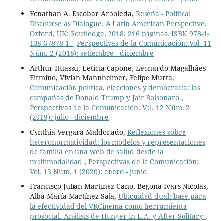
Yonathan A. Escobar Arboleda,
Reseña - Political
Discourse as Dialogue. A Latin American Perspective.
Oxford, UK: Routledge, 2018. 216 páginas. ISBN 978-1-
138-67878-1.
,
Perspectivas de la Comunicación: Vol. 11
Núm. 2 (2018): setiembre - diciembre
Arthur Ituassu, Letícia Capone, Leonardo Magalhães
Firmino, Vivian Mannheimer, Felipe Murta,
Comunicación política, elecciones y democracia: las
campañas de Donald Trump y Jair Bolsonaro
,
Perspectivas de la Comunicación: Vol. 12 Núm. 2
(2019): julio - diciembre
Cynthia Vergara Maldonado,
Reflexiones sobre
heteronormatividad: los modelos y representaciones
de familia en una web de salud desde la
multimodalidad
,
Perspectivas de la Comunicación:
Vol. 13 Núm. 1 (2020): enero - junio
Francisco-Julián Martínez-Cano, Begoña Ivars-Nicolás,
Alba-María Martínez-Sala,
Ubicuidad dual: base para
la efectividad del VRCinema como herramienta
prosocial. Análisis de Hunger in L.A. y After Solitary
,