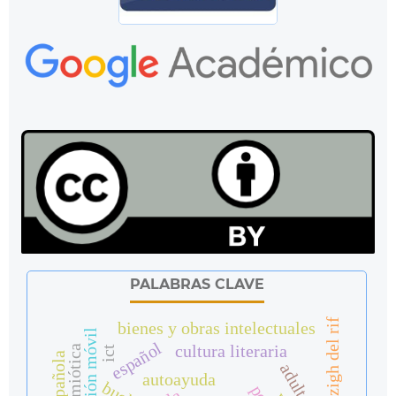
PALABRAS CLAVE
amazigh del rif
bienes y obras intelectuales
español
cultura literaria
ict
autoayuda
bucle