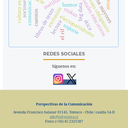
comunicación móvil
sociosemiótica
cultura española
adultos mayores
portales educativos
melilla.
voto obligatorio
humor
big data
otakus
exclusión
libros de texto
cuentos
electopartidismo
ética
lectura
soporte
el rif
REDES SOCIALES
Síguenos en:
Perspectivas de la Comunicación
Avenida Francisco Salazar 01145, Temuco - Chile / casilla 54-D
pdc@ufrontera.cl
Fono: (+56) 45 2325387