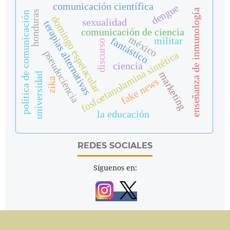
comunicación científica
dengue
enseñanza de inmunología
honduras
política de comunicación
domingo espetacular
sexualidad
terapias alternativas
comunicación de ciencia
méxico
fantástico
militar
discurso
pseudociencia
fosfoetanolamina sintética
ciencia
marketing
universidad
fake news
zika
la educación
REDES SOCIALES
Síguenos en: