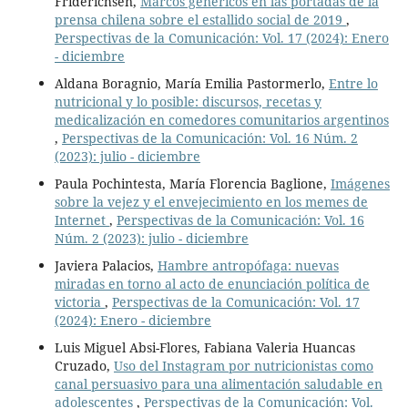
Friderichsen,
Marcos genéricos en las portadas de la
prensa chilena sobre el estallido social de 2019
,
Perspectivas de la Comunicación: Vol. 17 (2024): Enero
- diciembre
Aldana Boragnio, María Emilia Pastormerlo,
Entre lo
nutricional y lo posible: discursos, recetas y
medicalización en comedores comunitarios argentinos
,
Perspectivas de la Comunicación: Vol. 16 Núm. 2
(2023): julio - diciembre
Paula Pochintesta, María Florencia Baglione,
Imágenes
sobre la vejez y el envejecimiento en los memes de
Internet
,
Perspectivas de la Comunicación: Vol. 16
Núm. 2 (2023): julio - diciembre
Javiera Palacios,
Hambre antropófaga: nuevas
miradas en torno al acto de enunciación política de
victoria
,
Perspectivas de la Comunicación: Vol. 17
(2024): Enero - diciembre
Luis Miguel Absi-Flores, Fabiana Valeria Huancas
Cruzado,
Uso del Instagram por nutricionistas como
canal persuasivo para una alimentación saludable en
adolescentes
,
Perspectivas de la Comunicación: Vol.