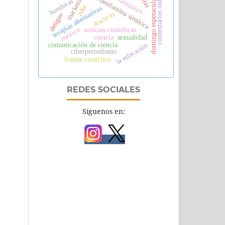
fosfoetanolamina sintética
comentarios online
marketing
fantástico
domingo espetacular
honduras
zika
terapias alternativas
discurso
dengue
méxico
noticias científicas
ciencia
sexualidad
comunicación de ciencia
la educación
ciberperiodismo
fraude científico
REDES SOCIALES
Síguenos en: