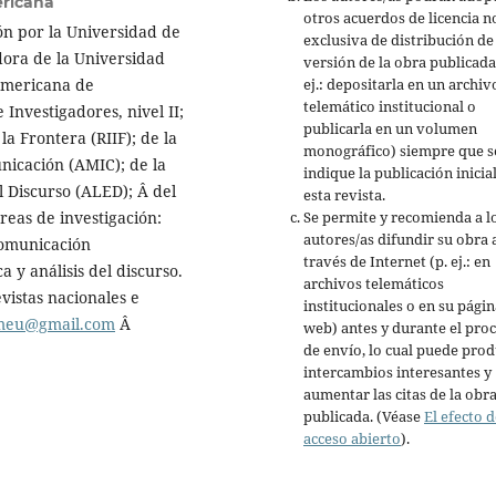
ericana
otros acuerdos de licencia n
n por la Universidad de
exclusiva de distribución de 
dora de la Universidad
versión de la obra publicada
ej.: depositarla en un archiv
americana de
telemático institucional o
nvestigadores, nivel II;
publicarla en un volumen
la Frontera (RIIF); de la
monográfico) siempre que s
nicación (AMIC); de la
indique la publicación inicia
 Discurso (ALED); Â del
esta revista.
Se permite y recomienda a l
eas de investigación:
autores/as difundir su obra 
comunicación
través de Internet (p. ej.: en
a y análisis del discurso.
archivos telemáticos
vistas nacionales e
institucionales o en su págin
meu@gmail.com
Â
web) antes y durante el pro
de envío, lo cual puede prod
intercambios interesantes y
aumentar las citas de la obr
publicada. (Véase
El efecto d
acceso abierto
).