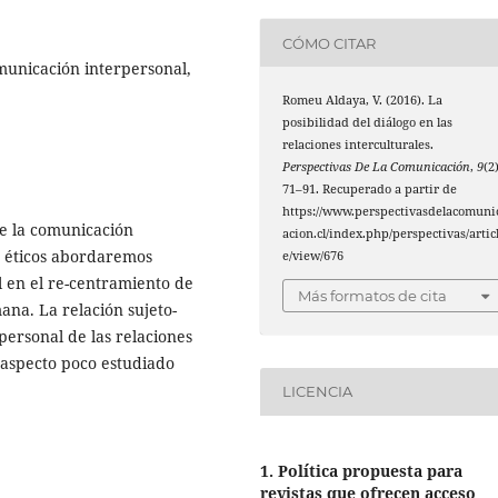
CÓMO CITAR
municación interpersonal,
Romeu Aldaya, V. (2016). La
posibilidad del diálogo en las
relaciones interculturales.
Perspectivas De La Comunicación
,
9
(2)
71–91. Recuperado a partir de
https://www.perspectivasdelacomuni
de la comunicación
acion.cl/index.php/perspectivas/artic
 y éticos abordaremos
e/view/676
l en el re-centramiento de
Más formatos de cita
ana. La relación sujeto-
rpersonal de las relaciones
 aspecto poco estudiado
LICENCIA
1. Política propuesta para
revistas que ofrecen acceso