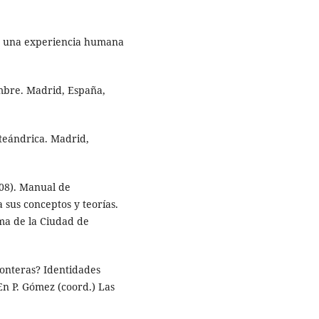
l: una experiencia humana
mbre. Madrid, España,
teándrica. Madrid,
008). Manual de
sus conceptos y teorías.
ma de la Ciudad de
ronteras? Identidades
En P. Gómez (coord.) Las
.