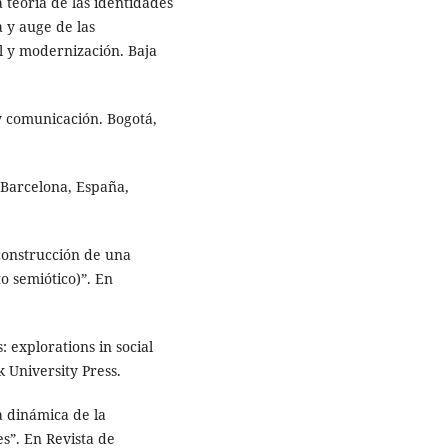
 teoría de las identidades
a y auge de las
al y modernización. Baja
y comunicación. Bogotá,
 Barcelona, España,
 construcción de una
to semiótico)”. En
 explorations in social
 University Press.
 dinámica de la
s”. En Revista de