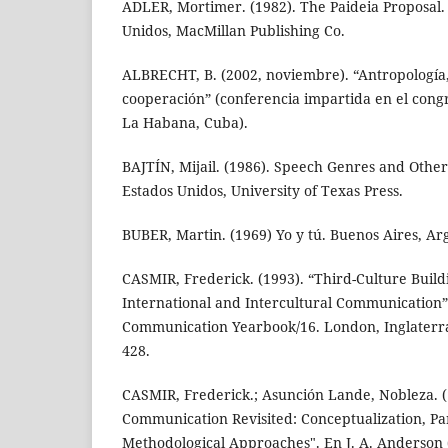
ADLER, Mortimer. (1982). The Paideia Proposal.
Unidos, MacMillan Publishing Co.
ALBRECHT, B. (2002, noviembre). “Antropología,
cooperación” (conferencia impartida en el cong
La Habana, Cuba).
BAJTÍN, Mijail. (1986). Speech Genres and Other
Estados Unidos, University of Texas Press.
BUBER, Martin. (1969) Yo y tú. Buenos Aires, Ar
CASMIR, Frederick. (1993). “Third-Culture Build
International and Intercultural Communication”.
Communication Yearbook/16. London, Inglaterra,
428.
CASMIR, Frederick.; Asunción Lande, Nobleza. (1
Communication Revisited: Conceptualization, P
Methodological Approaches". En J. A. Anderson