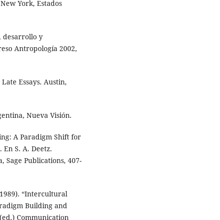
 New York, Estados
 desarrollo y
reso Antropología 2002,
 Late Essays. Austin,
gentina, Nueva Visión.
ing: A Paradigm Shift for
 En S. A. Deetz.
 Sage Publications, 407-
989). “Intercultural
aradigm Building and
 (ed.) Communication