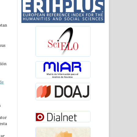
ptan
sus
ción
de
a
utor
esta
tar