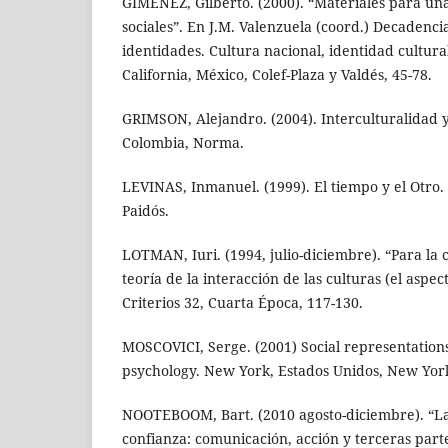
GIMÉNEZ, Gilberto. (2000). “Materiales para una
sociales”. En J.M. Valenzuela (coord.) Decadenci
identidades. Cultura nacional, identidad cultur
California, México, Colef-Plaza y Valdés, 45-78.
GRIMSON, Alejandro. (2004). Interculturalidad 
Colombia, Norma.
LEVINAS, Inmanuel. (1999). El tiempo y el Otro.
Paidós.
LOTMAN, Iuri. (1994, julio-diciembre). “Para la
teoría de la interacción de las culturas (el aspec
Criterios 32, Cuarta Época, 117-130.
MOSCOVICI, Serge. (2001) Social representations:
psychology. New York, Estados Unidos, New York
NOOTEBOOM, Bart. (2010 agosto-diciembre). “La
confianza: comunicación, acción y terceras parte