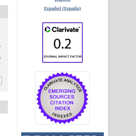
Español (España)
,
c
l