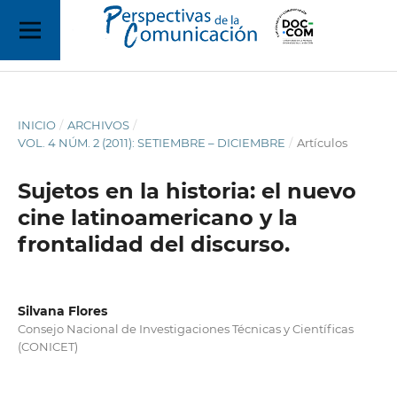
INICIO
/
ARCHIVOS
/
VOL. 4 NÚM. 2 (2011): SETIEMBRE – DICIEMBRE
/
Artículos
Sujetos en la historia: el nuevo
cine latinoamericano y la
frontalidad del discurso.
Silvana Flores
Consejo Nacional de Investigaciones Técnicas y Científicas
(CONICET)