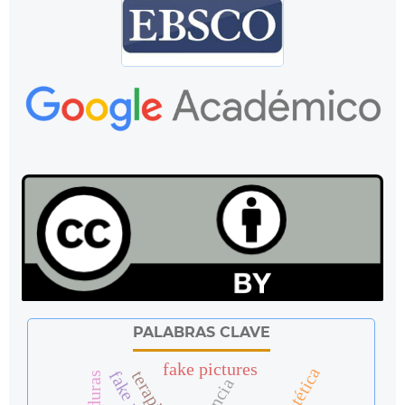
PALABRAS CLAVE
fake pictures
fake news
honduras
ciencia