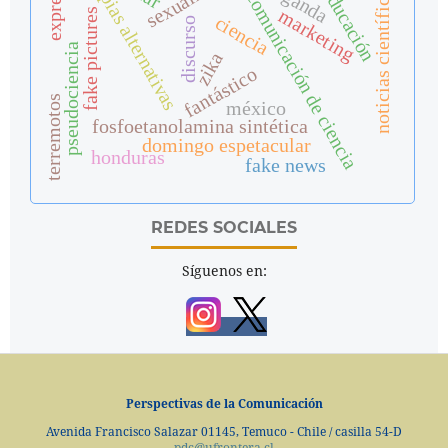
terapias alternativas
expresión
la educación
noticias científicas
comunicación de ciencia
marketing
fake pictures
ciencia
discurso
pseudociencia
zika
fantástico
terremotos
méxico
fosfoetanolamina sintética
domingo espetacular
honduras
fake news
REDES SOCIALES
Síguenos en:
Perspectivas de la Comunicación
Avenida Francisco Salazar 01145, Temuco - Chile / casilla 54-D
pdc@ufrontera.cl