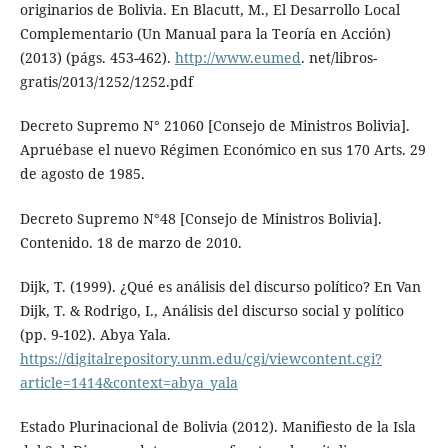
originarios de Bolivia. En Blacutt, M., El Desarrollo Local
Complementario (Un Manual para la Teoría en Acción)
(2013) (págs. 453-462).
http://www.eumed
. net/libros-
gratis/2013/1252/1252.pdf
Decreto Supremo N° 21060 [Consejo de Ministros Bolivia].
Apruébase el nuevo Régimen Económico en sus 170 Arts. 29
de agosto de 1985.
Decreto Supremo N°48 [Consejo de Ministros Bolivia].
Contenido. 18 de marzo de 2010.
Dijk, T. (1999). ¿Qué es análisis del discurso político? En Van
Dijk, T. & Rodrigo, I., Análisis del discurso social y político
(pp. 9-102). Abya Yala.
https://digitalrepository.unm.edu/cgi/viewcontent.cgi?
article=1414&context=abya_yala
Estado Plurinacional de Bolivia (2012). Manifiesto de la Isla