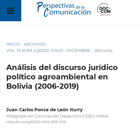
INICIO
/
ARCHIVOS
/
VOL. 15 NÚM. 2 (2022): JULIO - DICIEMBRE
/
Artículos
Análisis del discurso jurídico
político agroambiental en
Bolivia (2006-2019)
Juan Carlos Ponce de León Iturry
Postgrado en Ciencias del Desarrollo CIDES-UMSA
https://orcid.org/0000-0002-8116-4159