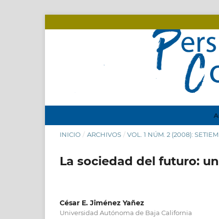
A
INICIO
/
ARCHIVOS
/
VOL. 1 NÚM. 2 (2008): SETI
La sociedad del futuro: un
César E. Jiménez Yañez
Universidad Autónoma de Baja California