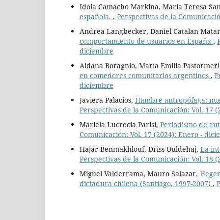
Idoia Camacho Markina, María Teresa San
española.
,
Perspectivas de la Comunicación
Andrea Langbecker, Daniel Catalan Mata
comportamiento de usuarios en España
,
diciembre
Aldana Boragnio, María Emilia Pastormer
en comedores comunitarios argentinos
,
P
diciembre
Javiera Palacios,
Hambre antropófaga: nuev
Perspectivas de la Comunicación: Vol. 17 (
Mariela Lucrecia Parisi,
Periodismo de auto
Comunicación: Vol. 17 (2024): Enero - dic
Hajar Benmakhlouf, Driss Ouldehaj,
La int
Perspectivas de la Comunicación: Vol. 18 (
Miguel Valderrama, Mauro Salazar,
Hegem
dictadura chilena (Santiago, 1997-2007)
,
P