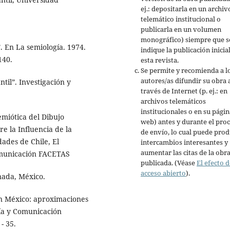
ej.: depositarla en un archiv
telemático institucional o
publicarla en un volumen
monográfico) siempre que s
. En La semiología. 1974.
indique la publicación inicia
140.
esta revista.
Se permite y recomienda a l
autores/as difundir su obra 
til”. Investigación y
través de Internet (p. ej.: en
archivos telemáticos
institucionales o en su págin
miótica del Dibujo
web) antes y durante el pro
e la Influencia de la
de envío, lo cual puede prod
dades de Chile, El
intercambios interesantes y
aumentar las citas de la obr
Comunicación FACETAS
publicada. (Véase
El efecto d
acceso abierto
).
nada, México.
en México: aproximaciones
gía y Comunicación
- 35.