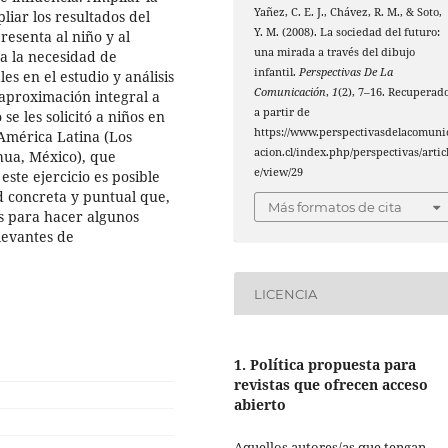
Yañez, C. E. J., Chávez, R. M., & Soto,
liar los resultados del
Y. M. (2008). La sociedad del futuro:
presenta al niño y al
una mirada a través del dibujo
a la necesidad de
infantil.
Perspectivas De La
les en el estudio y análisis
Comunicación
,
1
(2), 7–16. Recuperad
 aproximación integral a
a partir de
se les solicitó a niños en
https://www.perspectivasdelacomuni
 América Latina (Los
acion.cl/index.php/perspectivas/artic
hua, México), que
e/view/29
ste ejercicio es posible
ad concreta y puntual que,
Más formatos de cita
es para hacer algunos
levantes de
LICENCIA
1. Política propuesta para
revistas que ofrecen acceso
abierto
Aquellos autores/as que tengan