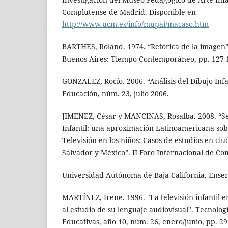
Complutense de Madrid. Disponible en
http://www.ucm.es/info/mupai/macaso.htm
BARTHES, Roland. 1974. “Retórica de la imagen”
Buenos Aires: Tiempo Contemporáneo, pp. 127-
GONZALEZ, Rocío. 2006. “Análisis del Dibujo Infan
Educación, núm. 23, julio 2006.
JIMENEZ, César y MANCINAS, Rosalba. 2008. “Se
Infantil: una aproximación Latinoamericana sobr
Televisión en los niños: Casos de estudios en ciu
Salvador y México”. II Foro Internacional de 
Universidad Autónoma de Baja California, Ense
MARTÍNEZ, Irene. 1996. "La televisión infantil 
al estudio de su lenguaje audiovisual". Tecnolo
Educativas, año 10, núm. 26, enero/junio, pp. 29 