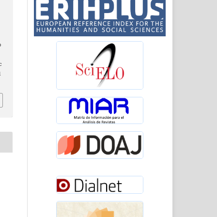
o
c
l