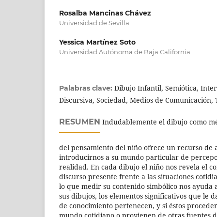
Rosalba Mancinas Chávez
Universidad de Sevilla
Yessica Martínez Soto
Universidad Autónoma de Baja California
Dibujo Infantil, Semiótica, Int
Palabras clave:
Discursiva, Sociedad, Medios de Comunicación, Te
RESUMEN
Indudablemente el dibujo como mé
del pensamiento del niño ofrece un recurso de a
introducirnos a su mundo particular de percepci
realidad. En cada dibujo el niño nos revela el c
discurso presente frente a las situaciones cotidia
lo que medir su contenido simbólico nos ayuda a 
sus dibujos, los elementos significativos que le 
de conocimiento pertenecen, y si éstos procede
mundo cotidiano o provienen de otras fuentes de