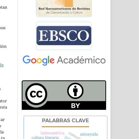
ptan
sus
ción
de
a
utor
esta
tar
PALABRAS CLAVE
o
la
latinoamérica.
autoayuda
 (p.
cultura literaria