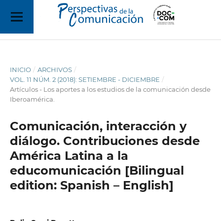
INICIO
/
ARCHIVOS
/
VOL. 11 NÚM. 2 (2018): SETIEMBRE - DICIEMBRE
/
Artículos - Los aportes a los estudios de la comunicación desde
Iberoamérica.
Comunicación, interacción y
diálogo. Contribuciones desde
América Latina a la
educomunicación [Bilingual
edition: Spanish – English]