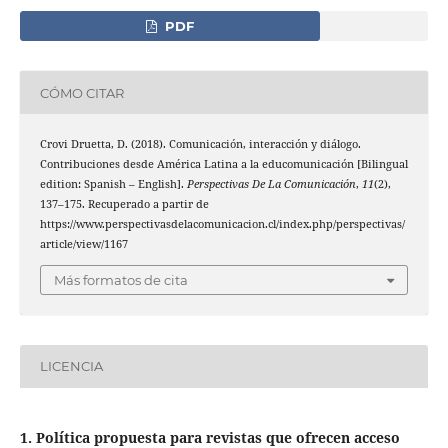
PDF
CÓMO CITAR
Crovi Druetta, D. (2018). Comunicación, interacción y diálogo.
Contribuciones desde América Latina a la educomunicación [Bilingual
edition: Spanish – English].
Perspectivas De La Comunicación
,
11
(2),
137–175. Recuperado a partir de
https://www.perspectivasdelacomunicacion.cl/index.php/perspectivas/
article/view/1167
Más formatos de cita
LICENCIA
1. Política propuesta para revistas que ofrecen acceso