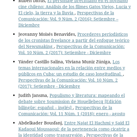
Rubén Dittus,
El personaje brechtiano en el novísimo
cine chileno: Análisis de los filmes Gatos Viejos, Lucía y
El cielo, la tierra y la lluvia
,
Perspectivas de la
Comunicación: Vol. 9 Núm. 2 (2016): Setiembre –
Diciembre
Jeovanny Moisés Benavides,
Procederes periodísticos
de los cronistas freelance a partir del enfoque teórico
del Newsmaking
,
Perspectivas de la Comunicación:
Vol. 10 Núm. 2 (2017): Setiembre - Diciembre
Yánder Castillo Salina, Viviana Muniz Zúniga,
Los
temas internacionales en la relación entre medios y
públicos en Cuba: un estudio de caso longitudinal.
,
Perspectivas de la Comunicación: Vol. 10 Núm. 2
(2017): Setiembre - Diciembre
Judith Jansma,
Populismo y literatura: mapeando el
debate sobre Soumission de Houellebecq [Edición
bilingüe: español – inglés]
,
Perspectivas de la
Comunicación: Vol. 11 Núm. 1 (2018): enero - agosto
Abdelkader Bousfanj,
Entre Najat El Hachmi y Said El
Kadaoui Moussaoui: de la pertenencia como cicatriz a
la identidad como transgresión
,
Perspectivas de la