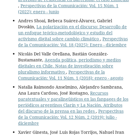
,
Perspectivas de la Comunicación: Vol. 15 Núm. 1
(2022): enero - junio
Andres Shoai, Rebeca Suárez-Álvarez, Gabriel
Dvoskin,
La polarización en el discurso: Desarrollo de
un enfoque teórico-metodológico y estudio del
activismo digital sobre cambio climático
,
Perspectivas
de la Comunicación: Vol. 18 (2025): Enero - diciembre
Nicolás Del Valle Orellana, Bastián González-
Bustamante,
Agenda política, periodismo y medios
digitales en Chile. Notas de investigación sobre
pluralismo informativo
,
Perspectivas de la
Comunicación: Vol. 11 Núm. 1 (2018): enero - agosto
Natalia Raimondo Anselmino, Alejandro Sambrana,
Ana Laura Cardoso, José Rostagno,
Recursos
paratextuales y paralingüísticos en las fanpages de los
periódicos argentinos Clarín y La Nación. Atributos
del discurso de la prensa en las redes
,
Perspectivas
de la Comunicación: Vol. 12 Núm. 2 (2019): julio -
diciembre
Xavier Ginesta, José Luis Rojas Torrijos, Nahuel Ivan