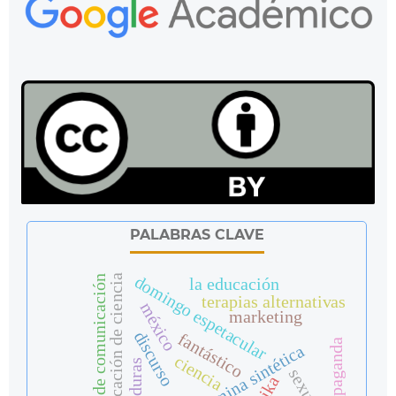
PALABRAS CLAVE
domingo espetacular
comunicación de ciencia
política de comunicación
la educación
terapias alternativas
méxico
marketing
discurso
fantástico
propaganda
ciencia
honduras
zika