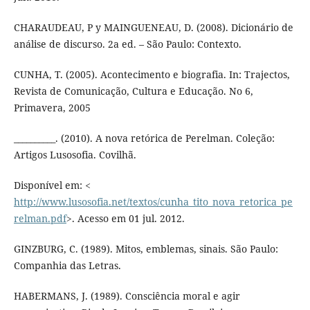
CHARAUDEAU, P y MAINGUENEAU, D. (2008). Dicionário de
análise de discurso. 2a ed. – São Paulo: Contexto.
CUNHA, T. (2005). Acontecimento e biografia. In: Trajectos,
Revista de Comunicação, Cultura e Educação. No 6,
Primavera, 2005
__________. (2010). A nova retórica de Perelman. Coleção:
Artigos Lusosofia. Covilhã.
Disponível em: <
http://www.lusosofia.net/textos/cunha_tito_nova_retorica_pe
relman.pdf
>. Acesso em 01 jul. 2012.
GINZBURG, C. (1989). Mitos, emblemas, sinais. São Paulo:
Companhia das Letras.
HABERMANS, J. (1989). Consciência moral e agir