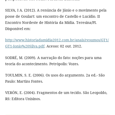
SILVA, I A. (2012). A renúncia de Jânio e o movimento pela
posse de Goulart: um encontro de Castello e Lucídio. II
Encontro Nordeste de História da Mídia. Teresina/PI.
Disponível em:
http://www.historiadamidia2012.com.br/anais/resumos/GT1/
GT1-Ionio%20Silva.pdf
. Acesso: 02 out. 2012.
SODRÉ, M. (2009). A narração do fato: noções para uma
teoria do acontecimento. Petrópolis: Vozes.
TOULMIN, S. E. (2006). Os usos do argumento. 2a ed.- São
Paulo: Martins Fontes.
VERÓN, E. (2004). Fragmentos de um tecido. São Leopoldo,
RS: Editora Unisinos.