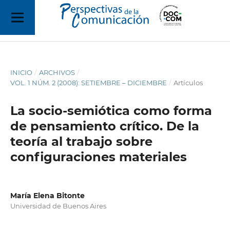
INICIO
/
ARCHIVOS
/
VOL. 1 NÚM. 2 (2008): SETIEMBRE – DICIEMBRE
/
Artículos
La socio-semiótica como forma
de pensamiento crítico. De la
teoría al trabajo sobre
configuraciones materiales
María Elena Bitonte
Universidad de Buenos Aires