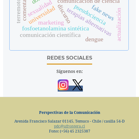
terremotos
comunicación de ciencia
sexualidad
pseudociencia
discurso
fake news
universidad
terapias alternativas
actualización
marketing
fosfoetanolamina sintética
comunicación científica
dengue
REDES SOCIALES
Síguenos en:
Perspectivas de la Comunicación
Avenida Francisco Salazar 01145, Temuco - Chile / casilla 54-D
pdc@ufrontera.cl
Fono: (+56) 45 2325387