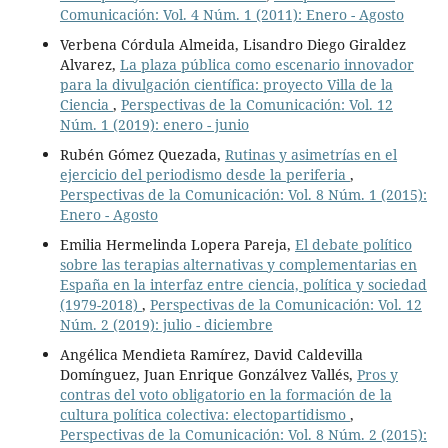
Comunicación: Vol. 4 Núm. 1 (2011): Enero - Agosto
Verbena Córdula Almeida, Lisandro Diego Giraldez
Alvarez,
La plaza pública como escenario innovador
para la divulgación científica: proyecto Villa de la
Ciencia
,
Perspectivas de la Comunicación: Vol. 12
Núm. 1 (2019): enero - junio
Rubén Gómez Quezada,
Rutinas y asimetrías en el
ejercicio del periodismo desde la periferia
,
Perspectivas de la Comunicación: Vol. 8 Núm. 1 (2015):
Enero - Agosto
Emilia Hermelinda Lopera Pareja,
El debate político
sobre las terapias alternativas y complementarias en
España en la interfaz entre ciencia, política y sociedad
(1979-2018)
,
Perspectivas de la Comunicación: Vol. 12
Núm. 2 (2019): julio - diciembre
Angélica Mendieta Ramírez, David Caldevilla
Domínguez, Juan Enrique Gonzálvez Vallés,
Pros y
contras del voto obligatorio en la formación de la
cultura política colectiva: electopartidismo
,
Perspectivas de la Comunicación: Vol. 8 Núm. 2 (2015):