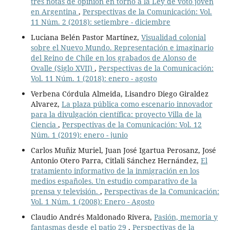
tres notas de opinión en torno a la Ley de voto joven
en Argentina
,
Perspectivas de la Comunicación: Vol.
11 Núm. 2 (2018): setiembre - diciembre
Luciana Belén Pastor Martínez,
Visualidad colonial
sobre el Nuevo Mundo. Representación e imaginario
del Reino de Chile en los grabados de Alonso de
Ovalle (Siglo XVII)
,
Perspectivas de la Comunicación:
Vol. 11 Núm. 1 (2018): enero - agosto
Verbena Córdula Almeida, Lisandro Diego Giraldez
Alvarez,
La plaza pública como escenario innovador
para la divulgación científica: proyecto Villa de la
Ciencia
,
Perspectivas de la Comunicación: Vol. 12
Núm. 1 (2019): enero - junio
Carlos Muñiz Muriel, Juan José Igartua Perosanz, José
Antonio Otero Parra, Citlali Sánchez Hernández,
El
tratamiento informativo de la inmigración en los
medios españoles. Un estudio comparativo de la
prensa y televisión.
,
Perspectivas de la Comunicación:
Vol. 1 Núm. 1 (2008): Enero - Agosto
Claudio Andrés Maldonado Rivera,
Pasión, memoria y
fantasmas desde el patio 29
,
Perspectivas de la